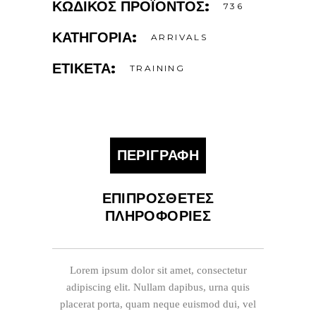
ΚΩΔΙΚΌΣ ΠΡΟΪΌΝΤΟΣ:
736
ΚΑΤΗΓΟΡΊΑ:
ARRIVALS
ΕΤΙΚΈΤΑ:
TRAINING
ΠΕΡΙΓΡΑΦΉ
ΕΠΙΠΡΌΣΘΕΤΕΣ
ΠΛΗΡΟΦΟΡΊΕΣ
Lorem ipsum dolor sit amet, consectetur
adipiscing elit. Nullam dapibus, urna quis
placerat porta, quam neque euismod dui, vel