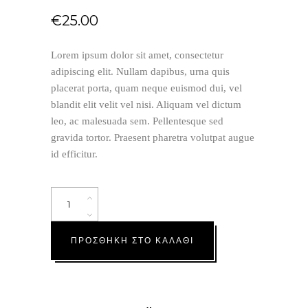
€
25.00
Lorem ipsum dolor sit amet, consectetur
adipiscing elit. Nullam dapibus, urna quis
placerat porta, quam neque euismod dui, vel
blandit elit velit vel nisi. Aliquam vel dictum
leo, ac malesuada sem. Pellentesque sed
gravida tortor. Praesent pharetra volutpat augue
id efficitur.
Quantity
ΠΡΟΣΘΉΚΗ ΣΤΟ ΚΑΛΆΘΙ