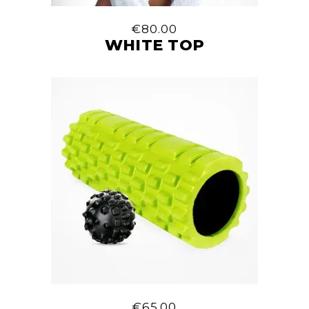
€
80.00
WHITE TOP
€
65.00