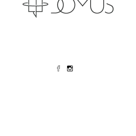
Domus is a champ in providing its users with
absolutely everything a fitness or gym site
needs.
OUR SOCIALS
ΩΡΕΣ ΛΕΙΤΟΥΡΓΊΑΣ
Κατόπιν Ραντεβού
Από Δευτέρα έως Παρασκευή 07:00 – 22:30
& κάθε Σάββατο 8:00 – 18:30