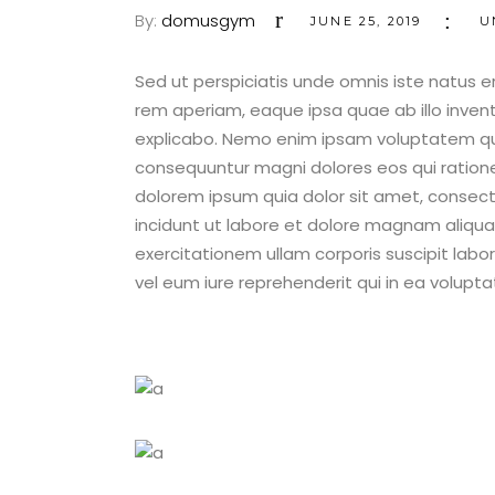
By:
domusgym
JUNE 25, 2019
U
Sed ut perspiciatis unde omnis iste natus
rem aperiam, eaque ipsa quae ab illo invent
explicabo. Nemo enim ipsam voluptatem quia
consequuntur magni dolores eos qui ration
dolorem ipsum quia dolor sit amet, consect
incidunt ut labore et dolore magnam aliqu
exercitationem ullam corporis suscipit lab
vel eum iure reprehenderit qui in ea voluptat