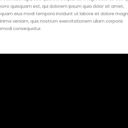
orro quisquam est, qui dolorem ipsum quia dolor sit amet,
numquam eius modi tempora incidunt ut labore et dolore ma
nima veniam, quis nostrum exercitationem ullam corporis
commodi consequatur.