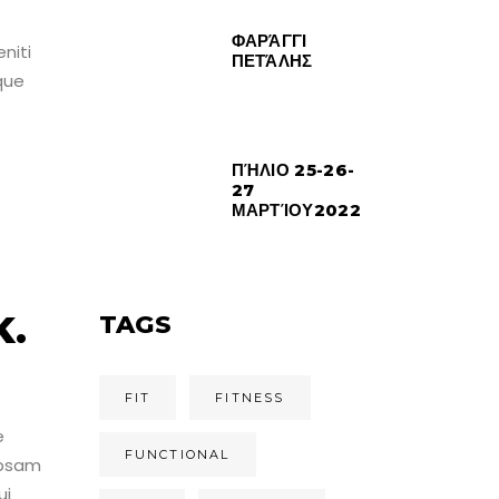
ΦΑΡΆΓΓΙ
niti
ΠΕΤΆΛΗΣ
que
ΠΉΛΙΟ 25-26-
27
ΜΑΡΤΊΟΥ2022
H
K.
TAGS
FIT
FITNESS
e
FUNCTIONAL
ipsam
ui