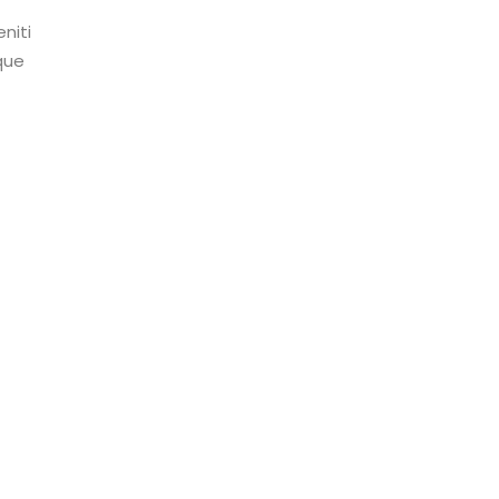
niti
que