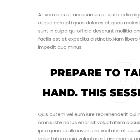
At vero eos et accusamus et iusto odio dig
atque corrupti quos dolores et quas molesti
sunt in culpa qui officia deserunt mollitia 
facilis est et expedita distinctio.Nam liber
impedit quo minus.
PREPARE TO TA
HAND. THIS SESS
Quis autem vel eum iure reprehenderit qui in
omnis iste natus error sit voluptatem ac
ipsa quae ab illo inventore veritatis et qu
voluptatem quia voluptas sit aspernatur au