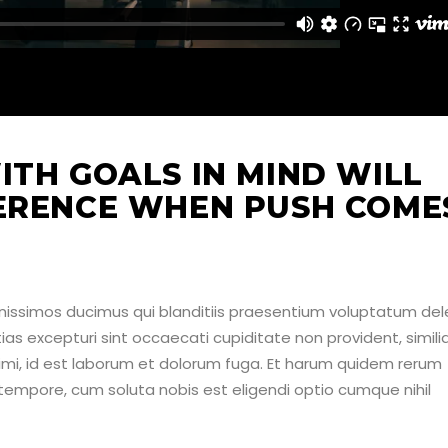
ITH GOALS IN MIND WILL
FERENCE WHEN PUSH COME
nissimos ducimus qui blanditiis praesentium voluptatum dele
as excepturi sint occaecati cupiditate non provident, simili
animi, id est laborum et dolorum fuga. Et harum quidem rerum
o tempore, cum soluta nobis est eligendi optio cumque nihil