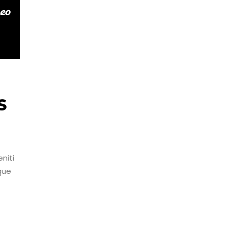
S
niti
que