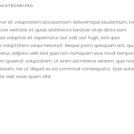
NCATEGORIZED
 error sit voluptatem accusantium doloremque laudantium, 
ore veritatis et quasi architecto beatae vitae dicta sunt
 voluptas sit aspernatur aut odit aut fugit, sed quia
e voluptatem sequi nesciunt. Neque porro quisquam est, qui
etur, adipisci velit.sed quia non numquam eius modi tempo
am quaerat voluptatem. Ut enim ad minima veniam, quis no
oriosam, nisi ut aliquid ex ea commodi consequatur. Quis aut
e velit esse quam nihil.