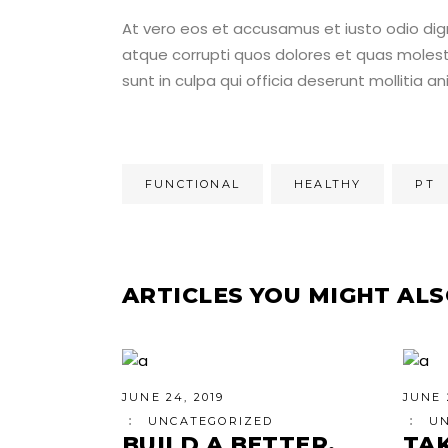
At vero eos et accusamus et iusto odio dig
atque corrupti quos dolores et quas molesti
sunt in culpa qui officia deserunt mollitia 
FUNCTIONAL
HEALTHY
PT
ARTICLES YOU MIGHT ALS
JUNE 24, 2019
JUNE 
UNCATEGORIZED
U
BUILD A BETTER,
TA