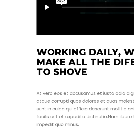
WORKING DAILY, W
MAKE ALL THE DI
TO SHOVE
At vero eos et accusamus et iusto odio dig
atque corrupti quos dolores et quas molesti
sunt in culpa qui officia deserunt mollitia 
facilis est et expedita distinctio.Nam liber
impedit quo minus.