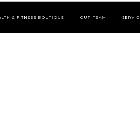
ΑLTH & FITNESS BOUTIQUE
OUR TEAM
SERVIC
READ THE NEW POST
DOMUSGYM