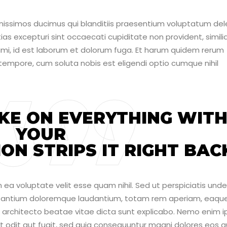
nissimos ducimus qui blanditiis praesentium voluptatum dele
as excepturi sint occaecati cupiditate non provident, simili
animi, id est laborum et dolorum fuga. Et harum quidem rerum
o tempore, cum soluta nobis est eligendi optio cumque nihil
KE ON EVERYTHING WIT
YOUR
ION STRIPS IT RIGHT BAC
 ea voluptate velit esse quam nihil. Sed ut perspiciatis unde
cusantium doloremque laudantium, totam rem aperiam, eaqu
asi architecto beatae vitae dicta sunt explicabo. Nemo enim 
t odit aut fugit, sed quia consequuntur magni dolores eos q