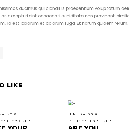
nissimos ducimus qui blanditiis praesentium voluptatum dele
as excepturi sint occaecati cupiditate non provident, simili
animi, id est laborum et dolorum fuga. Et harum quidem rerum.
O LIKE
24, 2019
JUNE 24, 2019
NCATEGORIZED
UNCATEGORIZED
KE YOUR
ARE YOU